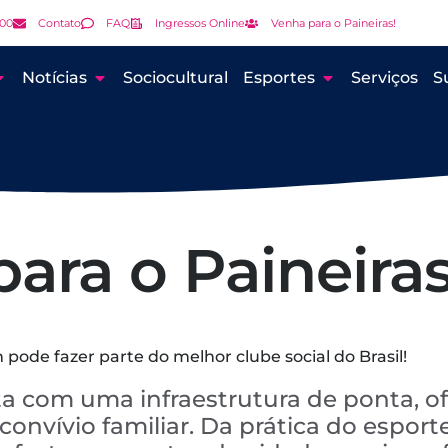
000
Contato
FAQ
Ingressos Online
Venha para o Paineiras!
Notícias
Sociocultural
Esportes
Serviços
S
ara o Paineiras
pode fazer parte do melhor clube social do Brasil!
a com uma infraestrutura de ponta, o
onvívio familiar. Da prática do esporte