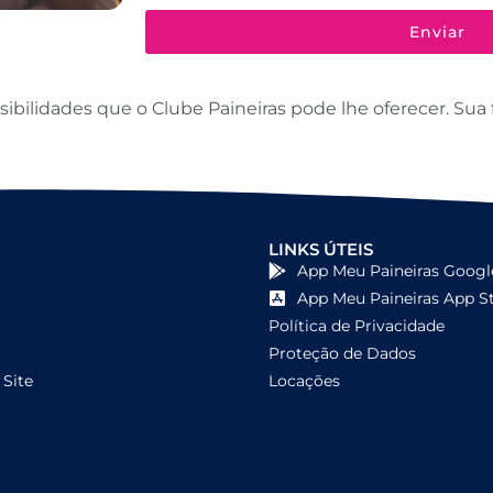
Enviar
ilidades que o Clube Paineiras pode lhe oferecer. Sua f
LINKS ÚTEIS
App Meu Paineiras Googl
App Meu Paineiras App S
Política de Privacidade
Proteção de Dados
Site
Locações