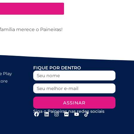
amília merece o Paineiras!
FIQUE POR DENTRO
e Play
tore
ASSINAR
Siga o Paineiras nas redes sociais