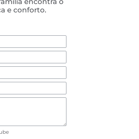
família encontra o
a e conforto.
lube