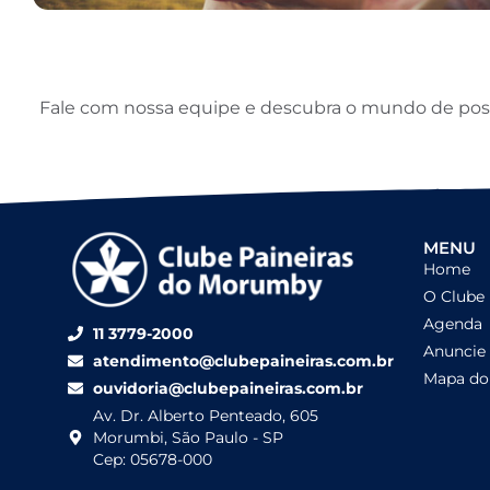
Fale com nossa equipe e descubra o mundo de possib
MENU
Home
O Clube
Agenda
11 3779-2000
Anuncie
atendimento@clubepaineiras.com.br
Mapa do 
ouvidoria@clubepaineiras.com.br
Av. Dr. Alberto Penteado, 605
Morumbi, São Paulo - SP
Cep: 05678-000