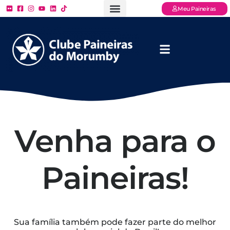
Meu Paineiras
Ligue: (11) 3779 – 2000
FAQ – Perguntas Frequentes
Ingressos Online
Venha para o Paineiras
Venha para o
Paineiras!
Sua família também pode fazer parte do melhor