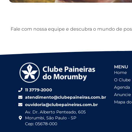
Fale com nossa equipe e descubra o mundo de possib
MENU
Home
O Clube
Agenda
11 3779-2000
Anuncie
atendimento@clubepaineiras.com.br
Mapa do 
ouvidoria@clubepaineiras.com.br
Av. Dr. Alberto Penteado, 605
Morumbi, São Paulo - SP
Cep: 05678-000