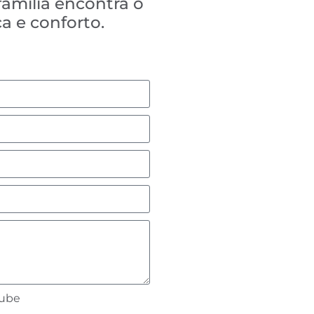
família encontra o
a e conforto.
lube