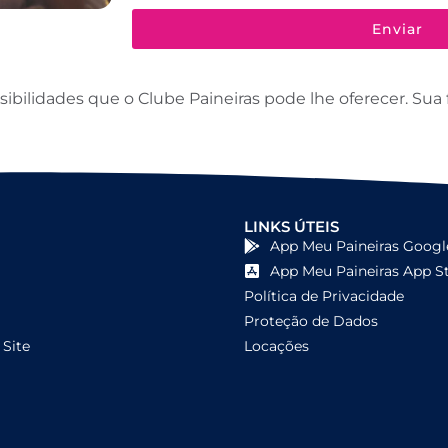
Enviar
ilidades que o Clube Paineiras pode lhe oferecer. Sua f
LINKS ÚTEIS
App Meu Paineiras Googl
App Meu Paineiras App S
Política de Privacidade
Proteção de Dados
Site
Locações