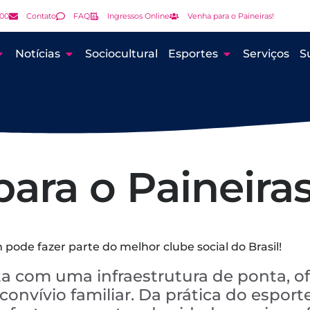
000
Contato
FAQ
Ingressos Online
Venha para o Paineiras!
Notícias
Sociocultural
Esportes
Serviços
S
ara o Paineiras
pode fazer parte do melhor clube social do Brasil!
a com uma infraestrutura de ponta, o
onvívio familiar. Da prática do esporte