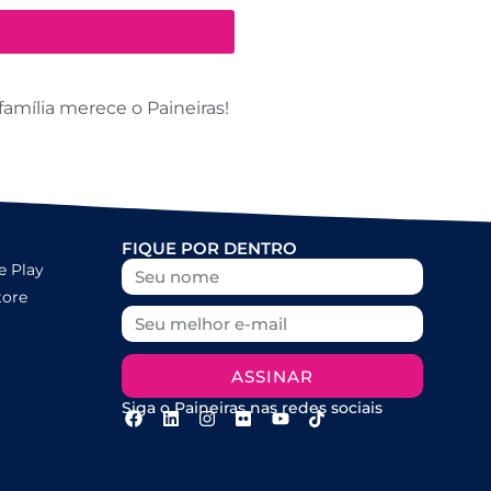
amília merece o Paineiras!
FIQUE POR DENTRO
e Play
tore
ASSINAR
Siga o Paineiras nas redes sociais