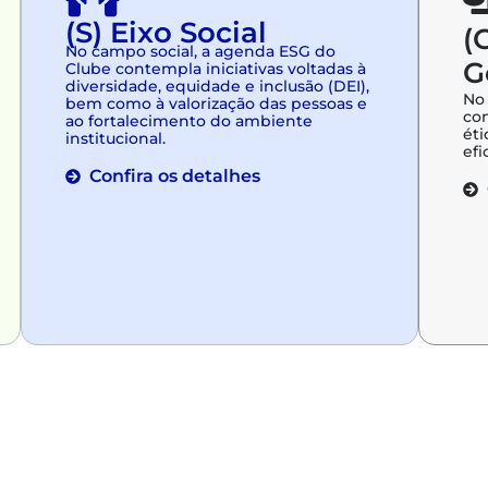
(S) Eixo Social
(
No campo social, a agenda ESG do
G
Clube contempla iniciativas voltadas à
diversidade, equidade e inclusão (DEI),
No 
bem como à valorização das pessoas e
con
ao fortalecimento do ambiente
éti
institucional.
efi
Confira os detalhes