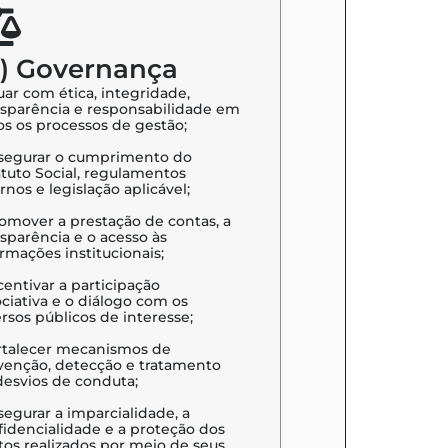
G) Governança
uar com ética, integridade,
nsparência e responsabilidade em
os os processos de gestão;
ssegurar o cumprimento do
atuto Social, regulamentos
rnos e legislação aplicável;
romover a prestação de contas, a
sparência e o acesso às
rmações institucionais;
centivar a participação
ciativa e o diálogo com os
rsos públicos de interesse;
ortalecer mecanismos de
venção, detecção e tratamento
desvios de conduta;
segurar a imparcialidade, a
fidencialidade e a proteção dos
tos realizados por meio de seus