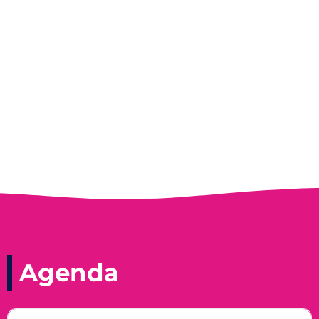
Entrevista do programa Hoje em Dia da
Record, com a histórica nadadora paineirense
Nadir Taubert
Agenda