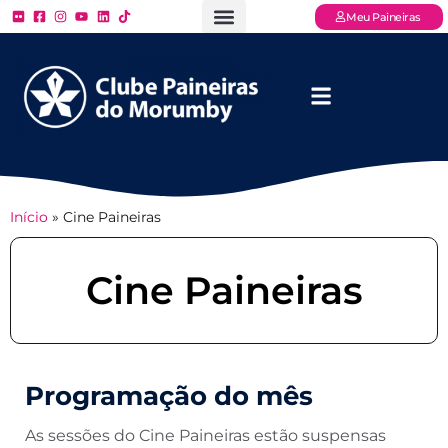
Meu Paineiras
Ligue: (11) 3779 – 2000
FAQ – Perguntas Frequentes
Ingressos Online
Venha para o Paineiras
Início
»
Cine Paineiras
Cine Paineiras
Programação do mês
As sessões do Cine Paineiras estão suspensas