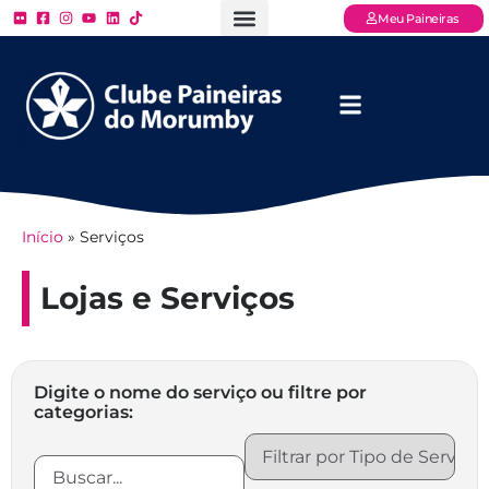
Meu Paineiras
Ligue: (11) 3779 – 2000
FAQ – Perguntas Frequentes
Ingressos Online
Venha para o Paineiras
Início
»
Serviços
Lojas e Serviços
Digite o nome do serviço ou filtre por
categorias: