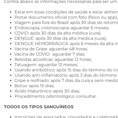
Confira abaixo as informações necessárias para ser um 
Estar em boas condições de saúde e estar alime
Portar documento oficial com foto (físico ou app
Viagem para fora do Brasil: após 30 dias do retorn
Endoscopia, colonoscopia: aguardar 6 meses;
COVID: após 30 dias da alta médica (cura);
DENGUE: após 30 dias da alta médica (cura);
DENGUE HEMORRÁGICA: após 6 meses da alta méd
Vacina de Gripe: aguardar 48 horas;
Vacina de COVID: aguardar 7 dias;
Bebidas alcoólicas: aguardar 12 horas;
Tatuagem: aguardar 12 meses;
Usando antibiótico: após 15 dias do término do t
Usando anti-inflamatório: após 3 dias do término
Gripe e resfriado: após 7 dias da cura e sem medi
Botox: após 15 dias;
Ácido Hialurônico: após 30 dias;
Procedimento odontológico: consultar.
TODOS OS TIPOS SANGUÍNEOS
Inscrições de associados, convidados e colabora