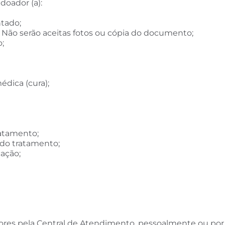
doador (a):
ntado;
). Não serão aceitas fotos ou cópia do documento;
o;
ica (cura);
ratamento;
 do tratamento;
cação;
dores pela Central de Atendimento, pessoalmente ou por 