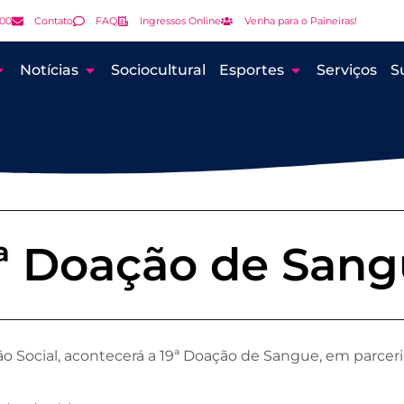
000
Contato
FAQ
Ingressos Online
Venha para o Paineiras!
Notícias
Sociocultural
Esportes
Serviços
S
ª Doação de San
uão Social, acontecerá a 19ª Doação de Sangue, em parceri