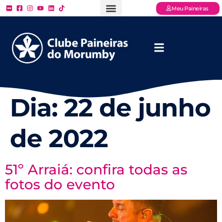
Meu Paineiras
Ligue: (11) 3779 – 2000
FAQ – Perguntas Frequentes
Ingressos Online
Venha para o Paineiras
Dia:
22 de junho
de 2022
51º Arraiá: confira todas as
fotos do evento