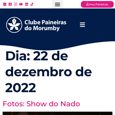
Meu Paineiras
Ligue: (11) 3779 – 2000
FAQ – Perguntas Frequentes
Ingressos Online
Venha para o Paineiras
Dia:
22 de
dezembro de
2022
Fotos: Show do Nado