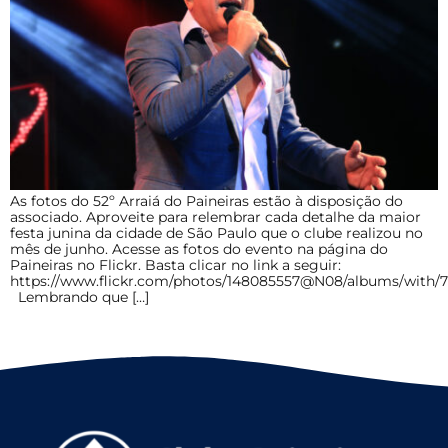
As fotos do 52º Arraiá do Paineiras estão à disposição do
associado. Aproveite para relembrar cada detalhe da maior
festa junina da cidade de São Paulo que o clube realizou no
mês de junho. Acesse as fotos do evento na página do
Paineiras no Flickr. Basta clicar no link a seguir:
https://www.flickr.com/photos/148085557@N08/albums/with/
Lembrando que […]