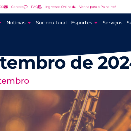
000
Contato
FAQ
Ingressos Online
Venha para o Paineiras!
Notícias
Sociocultural
Esportes
Serviços
S
etembro de 202
etembro