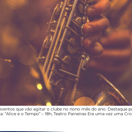
eventos que vão agitar o clube no nono mês do ano. Destaque pa
enta: “Alice e o Tempo” – 18h, Teatro Paineiras Era uma vez uma 