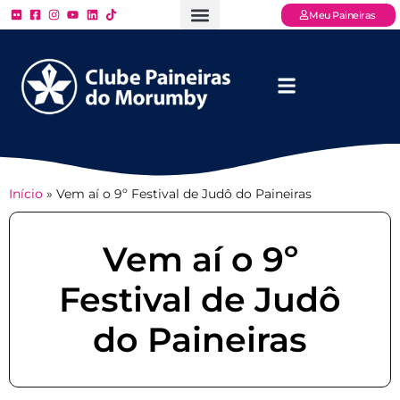
Meu Paineiras
Ligue: (11) 3779 – 2000
FAQ – Perguntas Frequentes
Ingressos Online
Venha para o Paineiras
Início
»
Vem aí o 9º Festival de Judô do Paineiras
Vem aí o 9º
Festival de Judô
do Paineiras