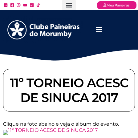
Meu Paineiras
Ligue: (11) 3779 – 2000
FAQ – Perguntas Frequentes
Ingressos Online
Venha para o Paineiras
11º TORNEIO ACESC
DE SINUCA 2017
Clique na foto abaixo e veja o álbum do evento.