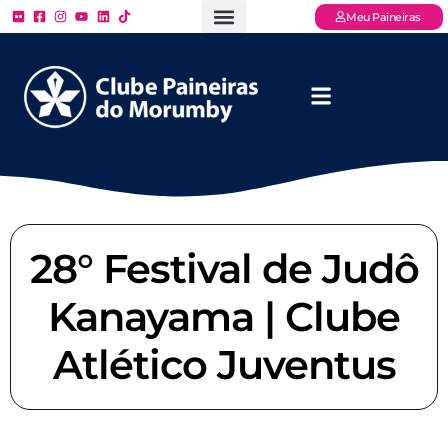
Meu Paineiras
Ligue: (11) 3779 – 2000
FAQ – Perguntas Frequentes
Ingressos Online
Venha para o Paineiras
28° Festival de Judô
Kanayama | Clube
Atlético Juventus