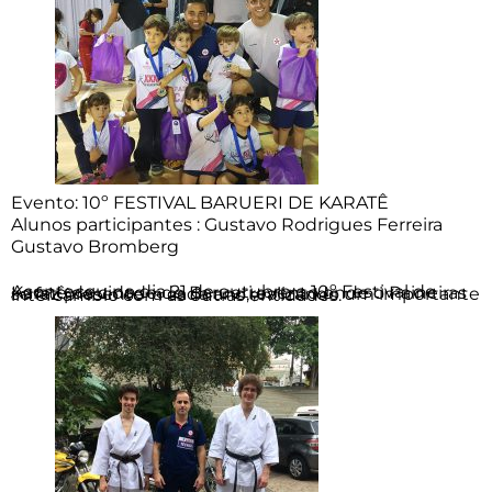
Evento: 10º FESTIVAL BARUERI DE KARATÊ
Alunos participantes : Gustavo Rodrigues Ferreira
Gustavo Bromberg
Aconteceu no dia 21 de outubro o 10º Festival de Karatê da cidade de Barueri,evento onde o Paineiras se faz presente a cada ano,realizando um importante intercâmbio com as outras entidades.