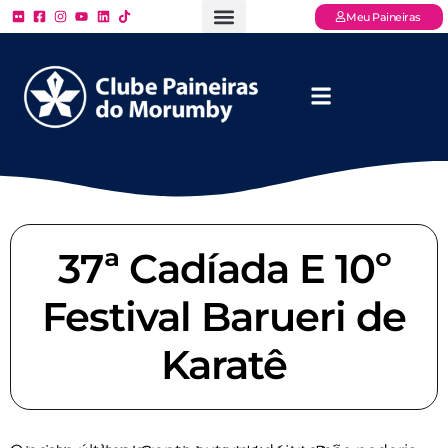
Meu Paineiras
Ligue: (11) 3779 – 2000
FAQ – Perguntas Frequentes
Ingressos Online
Venha para o Paineiras
37ª Cadíada E 10º
Festival Barueri de
Karatê