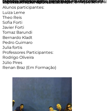
O nosso último evento externo do ano não poderia ter sido melhor! Com o tema: Heróis e Princesas, as crianças amaram participar das atividades propostas com a interação dos Superheróis e Princesas(Personagens), que faz parte das aulas e trabalha muito o faz de conta nosso dia a dia. No final foram todos premiados com lanche, brinquedo e a esperada medalha, foi sensacional.
Alunos participantes:
Luiza Leme
Theo Reis
Sofia Forti
Javier Forti
Tomaz Barundi
Bernardo Kladt
Pedro Guimaro
Julia fortis
Professores Participantes:
Rodrigo Oliveira
Júlio Pires
Renan Braz (Em Formação)