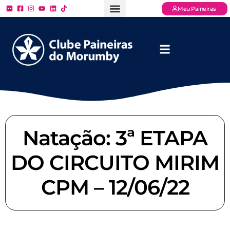
Meu Paineiras
Ligue: (11) 3779 – 2000
FAQ – Perguntas Frequentes
Ingressos Online
Venha para o Paineiras
Natação: 3ª ETAPA
DO CIRCUITO MIRIM
CPM – 12/06/22