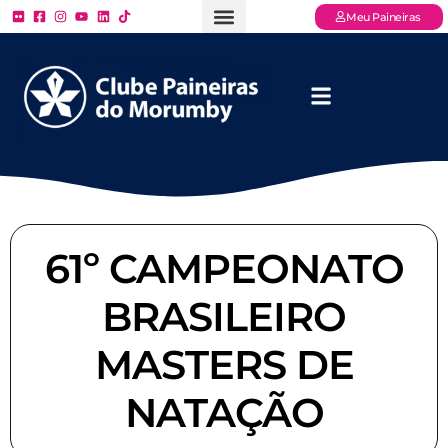
Meu Paineiras
Ligue: (11) 3779 – 2000
FAQ – Perguntas Frequentes
Ingressos Online
Venha para o Paineiras
61º CAMPEONATO
BRASILEIRO
MASTERS DE
NATAÇÃO