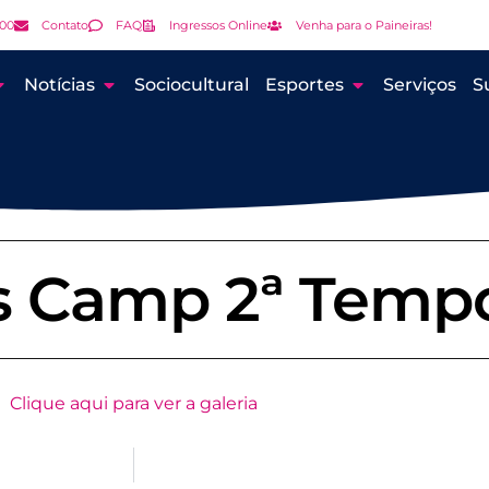
000
Contato
FAQ
Ingressos Online
Venha para o Paineiras!
Notícias
Sociocultural
Esportes
Serviços
S
as Camp 2ª Temp
Clique aqui para ver a galeria