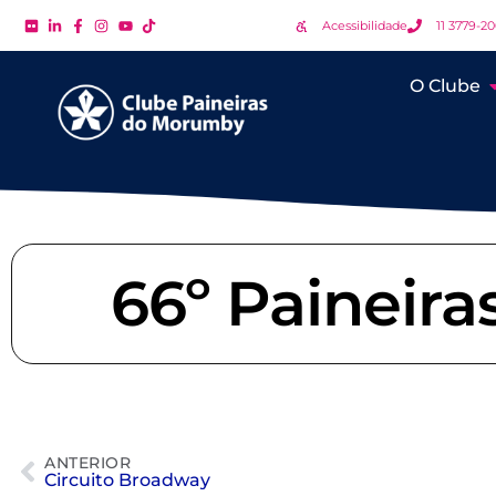
Acessibilidade
11 3779-2
O Clube
66º Paineir
ANTERIOR
Circuito Broadway