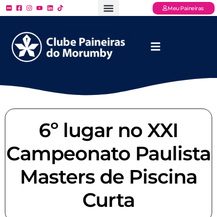
Meu Paineiras
Ligue: (11) 3779 – 2000
FAQ – Perguntas Frequentes
Ingressos Online
Venha para o Paineiras
6º lugar no XXI
Campeonato Paulista
Masters de Piscina
Curta