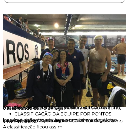
Natação Máster participou no dia 29/11 do corrente mês, no Esporte Clube Pinheiros – ECP, de etapa do XXI Campeonato Paulista Masters de Piscina Curta, classificando-se no 6º lugar.
CLASSIFICAÇÃO DA EQUIPE POR PONTOS
Houve divisão das equipes por número de atletas inscritos por entidade como também em grupos como: Clubes e Agremiações, Academias, Universitários e para a equipe Campeã no Masculino e no Feminino.
A classificação ficou assim: