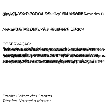
CLASSIFICADOS DE 4º A 16º LUGARES
Flavio P. Carvalho, Tatiane Siqueira, Camila Amorim D. da Silva
ATLETAS QUE NÃO COMPARECERAM
Alexandre Mitzkun, Ana Paula de F Lindo
OBSERVAÇÃO:
Essa competição foi representada por um número reduzido de atletas, apenas 8 dos 10 atletas inscritos nadaram e somaram pontos para o clube (sendo que dois não compareceram), ficando difícil obter uma colocação entre os três primeiros colocados.
A competição começou com uma série de homenagens e entrega de medalhas para atletas importantes para a natação Master, o diretor Wolf Heineken e a técnica Giseli Caetano, assim como para os nadadores que forma participar do mundial em Budapeste.
A competição teve uma parada para receber a ilustre presença do atual recordista mundial nas provas de 50m e 100m Livre, Cesar Cielo, que foi prestigiar a competição Master e dizer algumas palavras.
Danilo Chioro dos Santos
Técnica Natação Master