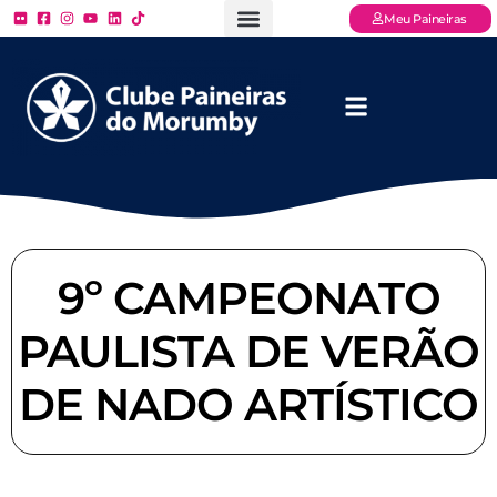
Meu Paineiras
Ligue: (11) 3779 – 2000
FAQ – Perguntas Frequentes
Ingressos Online
Venha para o Paineiras
9º CAMPEONATO
PAULISTA DE VERÃO
DE NADO ARTÍSTICO