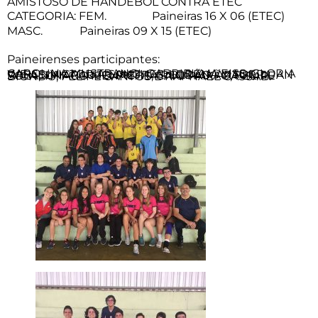
AMISTOSO DE HANDEBOL CONTRA ETEC
CATEGORIA: FEM. Paineiras 16 X 06 (ETEC)
MASC. Paineiras 09 X 15 (ETEC)
Paineirenses participantes:
CAROLINA MUSTRANGI, GABRIELA WEISS, GLORIA WEISS, VICTORIA SANCHES, LORENA MADER, RAFAELA ARAUJO, PIETRA ROLDÃO, ARTUR, JUAN SOLA, THIAGO MENACHE, CAIO PAIXÃO, FELIPE BIONDO, FELIPE SANTOS E RAPHAEL CASSAB.