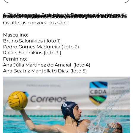
A Confederação Brasileira de Desportos Aquáticos – CBDA convocou atletas paineirenses que integrarão os selecionados brasileiros de polo aquático, masculino e feminino, que participarão, na cidade de Porto Of Spain, em Trinidad & Tobago, no período de 14 a 24 de agosto próximo, do Campeonato Pan Americano Sub 17 do desporto .
Os atletas convocados são :
Masculino:
Bruno Salonikios ( foto 1)
Pedro Gomes Madureira ( foto 2)
Rafael Salonikios (foto 3 )
Feminino:
Ana Júlia Martinez do Amaral (foto 4)
Ana Beatriz Mantellato Dias (foto 5)