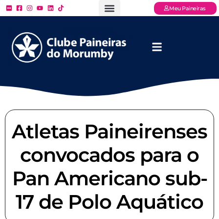
Meu Paineiras
Ligue: (11) 3779 – 2000
FAQ – Perguntas Frequentes
Ingressos Online
Venha para o Paineiras
Atletas Paineirenses
convocados para o
Pan Americano sub-
17 de Polo Aquático