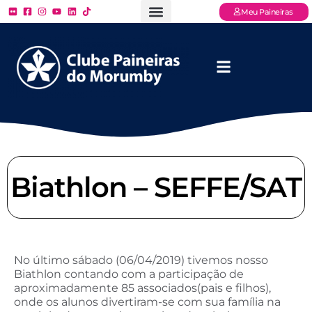
Meu Paineiras
Ligue: (11) 3779 – 2000
FAQ – Perguntas Frequentes
Ingressos Online
Venha para o Paineiras
Biathlon – SEFFE/SAT
No último sábado (06/04/2019) tivemos nosso
Biathlon contando com a participação de
aproximadamente 85 associados(pais e filhos),
onde os alunos divertiram-se com sua família na