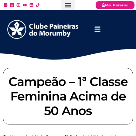
Meu Paineiras
Ligue: (11) 3779 – 2000
FAQ – Perguntas Frequentes
Ingressos Online
Venha para o Paineiras
Campeão – 1ª Classe
Feminina Acima de
50 Anos