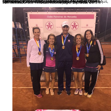
Tratando-se de categoria 1ª (primeira) classe, com tenistas do feminino de alto nível, esta etapa do Campeonato Paulista Interclubes de Tênis, teve a participação de atletas dos clubes Helvetia, Juventus, Pinheiros e do nosso Paineiras, que no dia 14/11, tornou-se CAMPEÃO, sob tutela do técnico Danilo Navacinsk . Tivemos um difícil jogo da Final, terminando com nossa vitória com o placar de 3 x 1