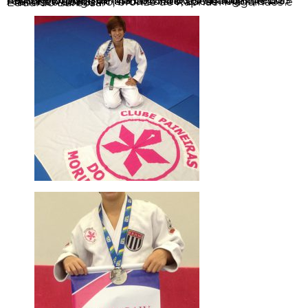
Doze paineirenses representaram o estado de São Paulo, e conquistamos nove medalhas: ouro de Luis do Carmo, prata de Marcelo Fuzita, Amanda Drezza, Allan Kuwabara, Amanda Culato, Lucas Togni , e Francisco Gorgulho, bronze de Raphael Magalhães e Eduardo Barbosa.