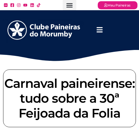
Meu Paineiras
Ligue: (11) 3779 – 2000
FAQ – Perguntas Frequentes
Ingressos Online
Venha para o Paineiras
Carnaval paineirense:
tudo sobre a 30ª
Feijoada da Folia