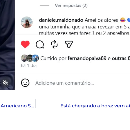
Polo: paineirenses conquistam o Campeonato Sul-Americano Sub-16
Está chegando a hora: vem aí 