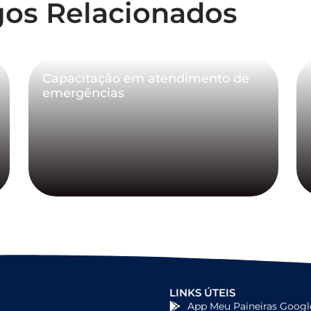
gos Relacionados
Capacitação em atendimento de
emergências
LINKS ÚTEIS
App Meu Paineiras Googl