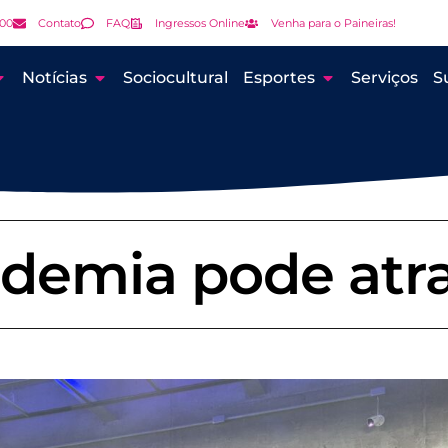
000
Contato
FAQ
Ingressos Online
Venha para o Paineiras!
Notícias
Sociocultural
Esportes
Serviços
S
ademia pode atr