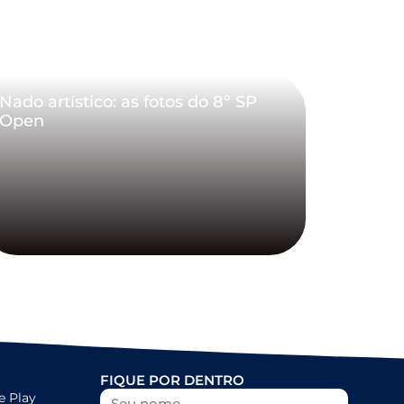
Nado artístico: as fotos do 8º SP
Open
FIQUE POR DENTRO
e Play