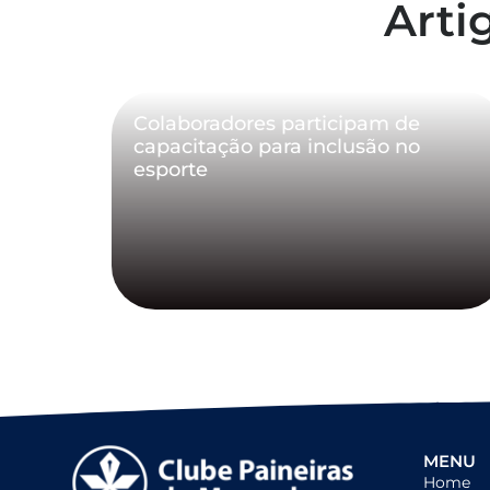
Arti
Colaboradores participam de
capacitação para inclusão no
esporte
MENU
Home