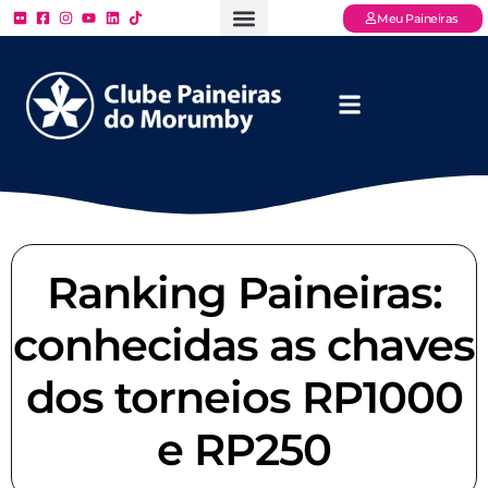
Meu Paineiras
Ligue: (11) 3779 – 2000
FAQ – Perguntas Frequentes
Ingressos Online
Venha para o Paineiras
Ranking Paineiras:
conhecidas as chaves
dos torneios RP1000
e RP250