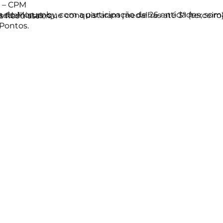
y – CPM
arcos Ricardo Macedo. A classificação geral por pontos ficou assim:
Pontos.