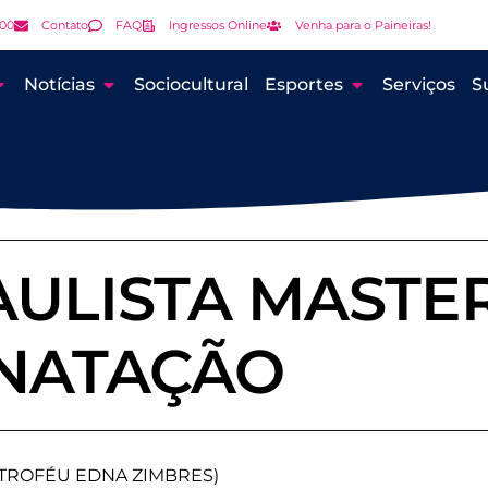
000
Contato
FAQ
Ingressos Online
Venha para o Paineiras!
Notícias
Sociocultural
Esportes
Serviços
S
AULISTA MASTE
NATAÇÃO
 (TROFÉU EDNA ZIMBRES)