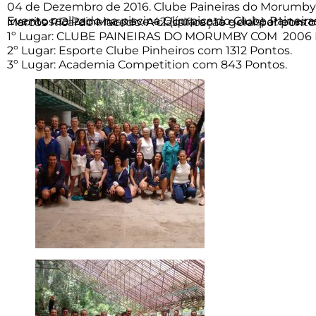
04 de Dezembro de 2016. Clube Paineiras do Morumb
Evento realizado na piscina Olímpica do Clube Paineiras do Morumby, com a participação de 26 entidades, somando um total de 274 atletas inscritos. O Paineiras teve 42 (quarenta e dois) atletas medalhistas, que conquistaram medalhas até 3º (terceiro) lugares. Nosso técnico foi M
1º Lugar: CLUBE PAINEIRAS DO MORUMBY COM 2006 
2º Lugar: Esporte Clube Pinheiros com 1312 Pontos.
3º Lugar: Academia Competition com 843 Pontos.