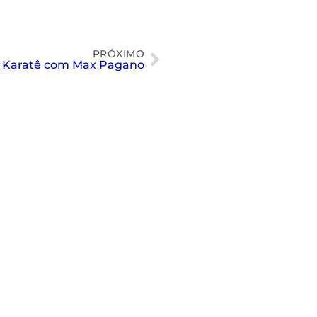
PRÓXIMO
a Karatê com Max Pagano
Nado artístico: as fotos do 8º SP
Open