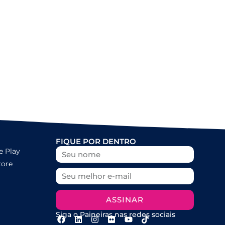
FIQUE POR DENTRO
e Play
tore
ASSINAR
Siga o Paineiras nas redes sociais