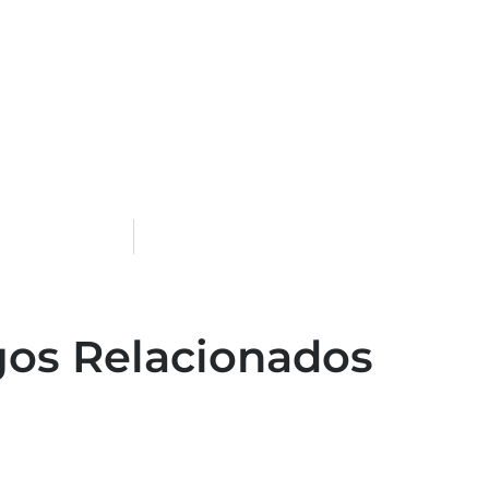
gos Relacionados
Capacitação em atendimento de
emergências