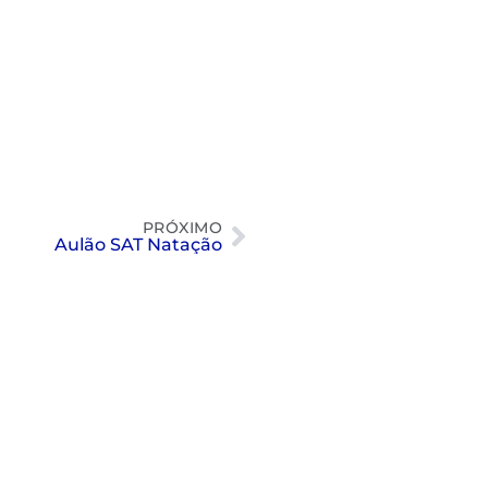
PRÓXIMO
Aulão SAT Natação
Nado artístico: as fotos do 8º SP
Open