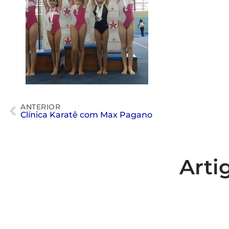
ANTERIOR
Clínica Karatê com Max Pagano
Arti
Colaboradores participam de
capacitação para inclusão no