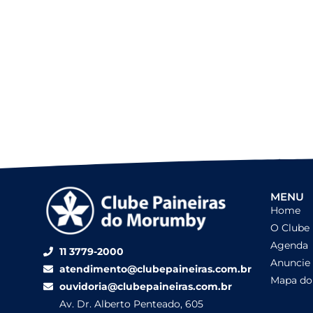
esporte
MENU
Home
O Clube
Agenda
11 3779-2000
Anuncie
atendimento@clubepaineiras.com.br
Mapa do 
ouvidoria@clubepaineiras.com.br
Av. Dr. Alberto Penteado, 605