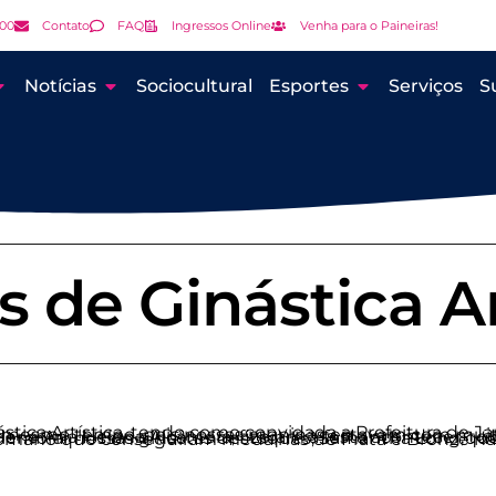
000
Contato
FAQ
Ingressos Online
Venha para o Paineiras!
Notícias
Sociocultural
Esportes
Serviços
S
 de Ginástica Ar