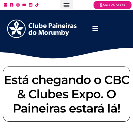
Meu Paineiras
Ligue: (11) 3779 – 2000
FAQ – Perguntas Frequentes
Ingressos Online
Venha para o Paineiras
Está chegando o CBC
& Clubes Expo. O
Paineiras estará lá!