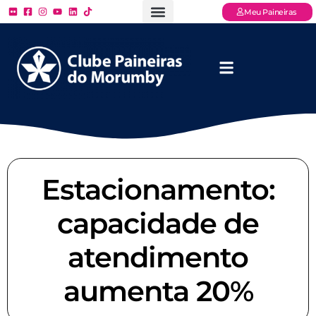
Meu Paineiras
Ligue: (11) 3779 – 2000
FAQ – Perguntas Frequentes
Ingressos Online
Venha para o Paineiras
Estacionamento:
capacidade de
atendimento
aumenta 20%