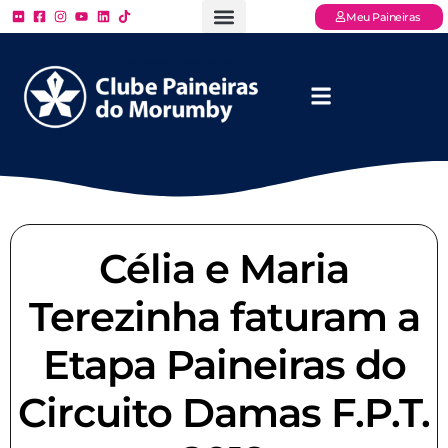
Meu Paineiras
Ligue: (11) 3779 – 2000
FAQ – Perguntas Frequentes
Ingressos Online
Venha para o Paineiras
Célia e Maria
Terezinha faturam a
Etapa Paineiras do
Circuito Damas F.P.T.