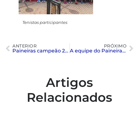
Tenistas participantes
ANTERIOR
PRÓXIMO
Paineiras campeão 2 M 3 de Tênis
A equipe do Paineiras fica em segundo lugar na segunda etapa do CBI sub 16 masculino e é uma das 4 equipes finalistas na grande final, nos dias 25 e 26 de outubro, no RJ
Artigos
Relacionados
Colaboradores participam de capacitação
para inclusão no esporte