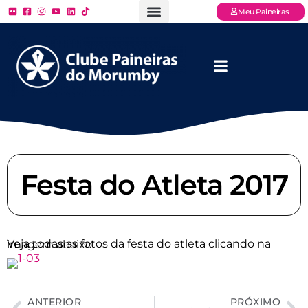
Meu Paineiras
Ligue: (11) 3779 – 2000
FAQ – Perguntas Frequentes
Ingressos Online
Venha para o Paineiras
Festa do Atleta 2017
Veja todas as fotos da festa do atleta clicando na imagem abaixo:
ANTERIOR
PRÓXIMO