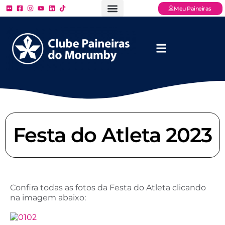
Meu Paineiras
Ligue: (11) 3779 – 2000
FAQ – Perguntas Frequentes
Ingressos Online
Venha para o Paineiras
Festa do Atleta 2023
Confira todas as fotos da Festa do Atleta clicando
na imagem abaixo: