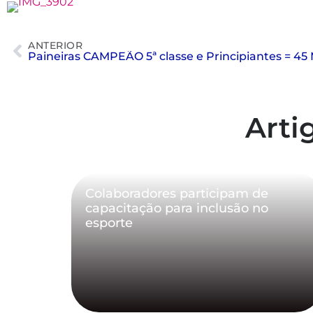
ANTERIOR
Paineiras CAMPEÃO 5ª classe e Principiantes = 45
Arti
Colaboradores participam de
capacitação para inclusão no
esporte