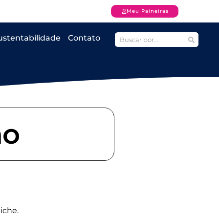
Meu Paineiras
ustentabilidade
Contato
ão
iche.