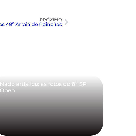
PRÓXIMO
os 49º Arraiá do Paineiras
Nado artístico: as fotos do 8º SP
Open