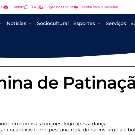
000
Contato
FAQ
Ingressos Online
Venha para o Paineiras!
Notícias
Sociocultural
Esportes
Serviços
S
nina de Patinaç
ando em todas as funções, logo após a dança.
 brincadeiras como pescaria, roda do patins, argola e bol