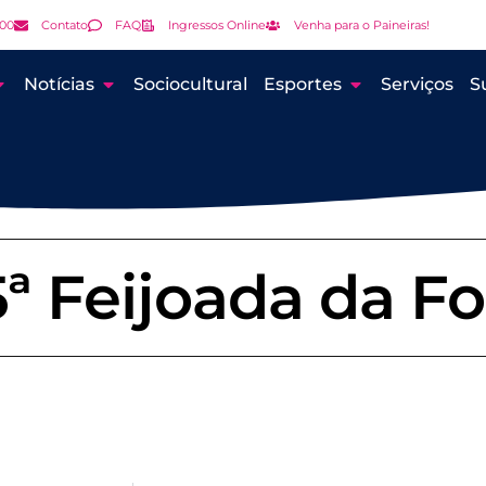
000
Contato
FAQ
Ingressos Online
Venha para o Paineiras!
Notícias
Sociocultural
Esportes
Serviços
S
5ª Feijoada da Fo