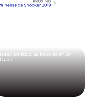
PRÓXIMO
 Paineiras de Snooker 2019
Nado artístico: as fotos do 8º SP
Open