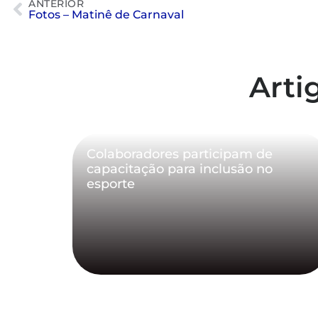
ANTERIOR
Fotos – Matinê de Carnaval
Arti
Colaboradores participam de
capacitação para inclusão no
esporte