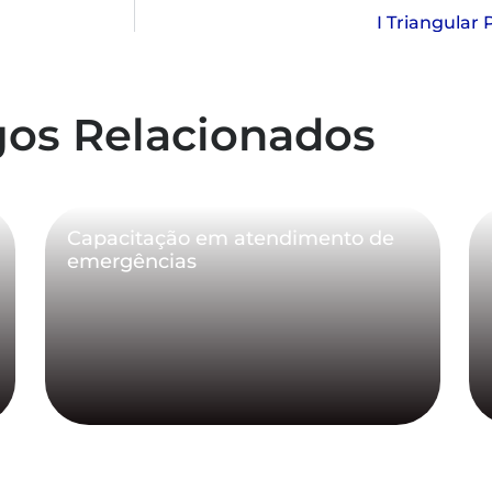
I Triangular
gos Relacionados
Capacitação em atendimento de
emergências