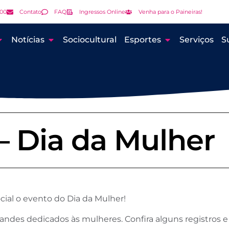
000
Contato
FAQ
Ingressos Online
Venha para o Paineiras!
Notícias
Sociocultural
Esportes
Serviços
S
– Dia da Mulher
ial o evento do Dia da Mulher!
tandes dedicados às mulheres. Confira alguns registros e