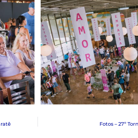
aratê
Fotos – 27º To