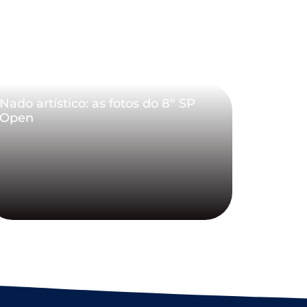
Nado artístico: as fotos do 8º SP
Open