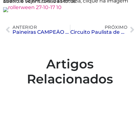
Eventos SEFFE/SAT da semana, clique na imagem abaixo e vejam todas as fotos:
ANTERIOR
PRÓXIMO
Paineiras CAMPEÃO de tênis na categoria 5 M 3
Circuito Paulista de Damas 2017 – Etapa do São Paulo Futebol Clube – SPFC
Artigos
Relacionados
Colaboradores participam de capacitação
para inclusão no esporte