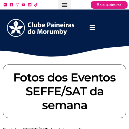
Meu Paineiras
Ligue: (11) 3779 – 2000
FAQ – Perguntas Frequentes
Ingressos Online
Venha para o Paineiras
Fotos dos Eventos
SEFFE/SAT da
semana