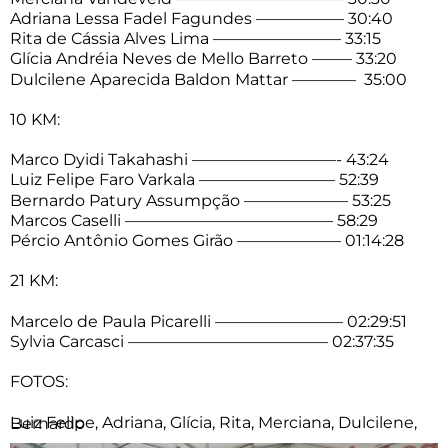
Adriana Lessa Fadel Fagundes —————– 30:40
Rita de Cássia Alves Lima ———————— 33:15
Glícia Andréia Neves de Mello Barreto ——– 33:20
Dulcilene Aparecida Baldon Mattar ———— 35:00
10 KM:
Marco Dyidi Takahashi —————————- 43:24
Luiz Felipe Faro Varkala ————————– 52:39
Bernardo Patury Assumpção ——————– 53:25
Marcos Caselli ————————————— 58:29
Pércio Antônio Gomes Girão ——————– 01:14:28
21 KM:
Marcelo de Paula Picarelli ———————— 02:29:51
Sylvia Carcasci ————————————– 02:37:35
FOTOS:
Luiz Felipe, Adriana, Glícia, Rita, Merciana, Dulcilene, Bernardo