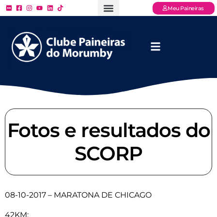
Meu Paineiras
Ligue: (11) 3779 – 2000
FAQ – Perguntas Frequentes
Ingressos Online
Venha para o Paineiras
Fotos e resultados do
SCORP
08-10-2017 – MARATONA DE CHICAGO
42KM: