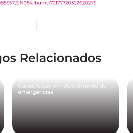
48085557@N08/albums/72177720322620275
gos Relacionados
Capacitação em atendimento de
emergências