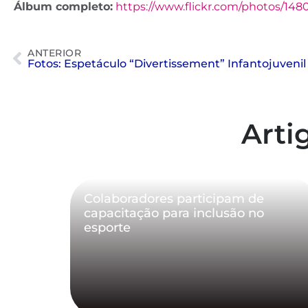
Álbum completo:
https://www.flickr.com/photos/1
ANTERIOR
Fotos: Espetáculo “Divertissement” Infantojuvenil
Arti
Colaboradores participam de
capacitação para inclusão no
esporte