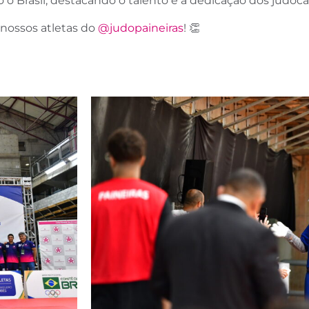
 o Brasil, destacando o talento e a dedicação dos judoca
 nossos atletas do
@judopaineiras
! 👏