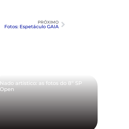
PRÓXIMO
Fotos: Espetáculo GAIA
Nado artístico: as fotos do 8º SP
Open