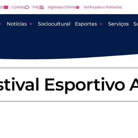
000
Contato
FAQ
Ingressos Online
Venha para o Paineiras!
Notícias
Sociocultural
Esportes
Serviços
S
tival Esportivo 