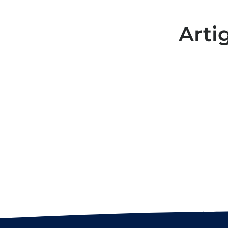
Arti
Colaboradores participam de
capacitação para inclusão no
esporte