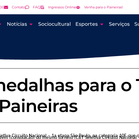
000
Contato
FAQ
Ingressos Online
Venha para o Paineiras!
Notícias
Sociocultural
Esportes
Serviços
S
edalhas para o 
Paineiras
etiva Circuito Nacional – 1a etapa São Paulo, na categoria 10F, que 
gem (consolação) do mesmo torneio (CBT Seletiva Circuito Nacional –