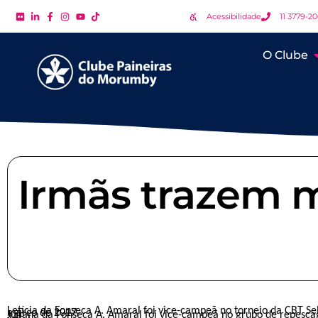
Acessibilidade
11 3779-2
O Clube
Irmãs trazem m
Letícia da Fonseca A. Amaral foi vice-campeã no torneio da CBT Sel
março de 2017.
Juliana da Fonseca A. Amaral foi vice-campeã no grupo de repesca
14F.