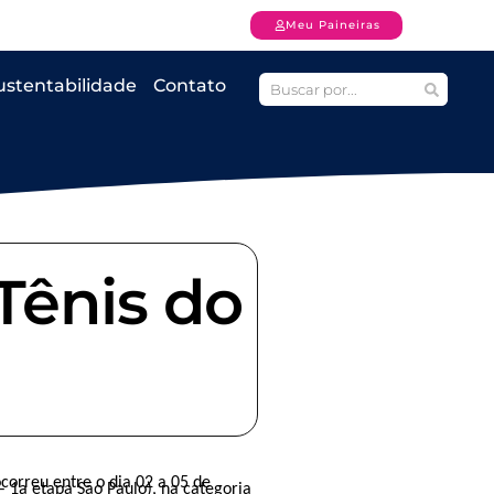
Meu Paineiras
ustentabilidade
Contato
Tênis do
ocorreu entre o dia 02 a 05 de
 1a etapa São Paulo), na categoria