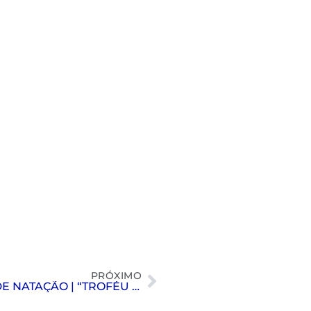
PRÓXIMO
1ª ETAPA CIRCUITO PAULISTA MASTER DE NATAÇÃO | “TROFÉU RICARDO YAMIN”