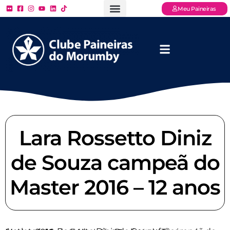
Meu Paineiras
Ligue: (11) 3779 – 2000
FAQ – Perguntas Frequentes
Ingressos Online
Venha para o Paineiras
Lara Rossetto Diniz
de Souza campeã do
Master 2016 – 12 anos