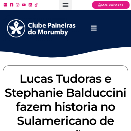
Meu Paineiras
Ligue: (11) 3779 – 2000
FAQ – Perguntas Frequentes
Ingressos Online
Venha para o Paineiras
Lucas Tudoras e
Stephanie Balduccini
fazem historia no
Sulamericano de