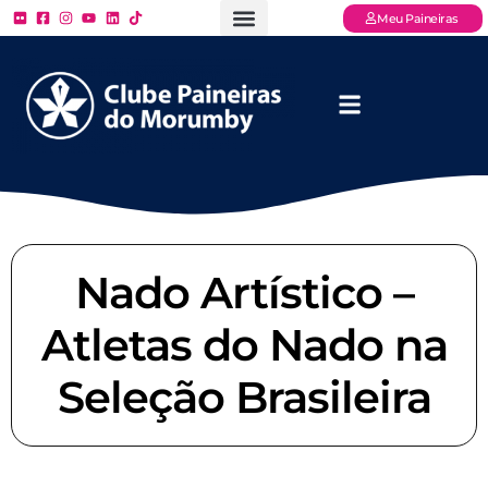
Meu Paineiras
Ligue: (11) 3779 – 2000
FAQ – Perguntas Frequentes
Ingressos Online
Venha para o Paineiras
Nado Artístico –
Atletas do Nado na
Seleção Brasileira