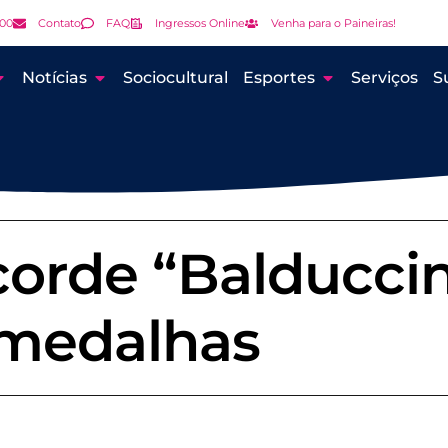
000
Contato
FAQ
Ingressos Online
Venha para o Paineiras!
Notícias
Sociocultural
Esportes
Serviços
S
corde “Balduccin
medalhas