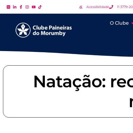
Acessibilidade
11 3779-2
O Clube
Natação: re