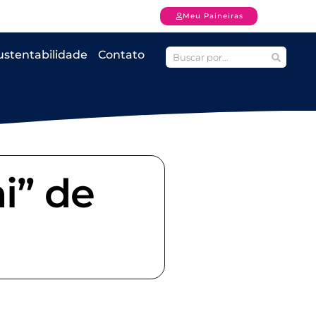
Meu Paineiras
ustentabilidade
Contato
i” de