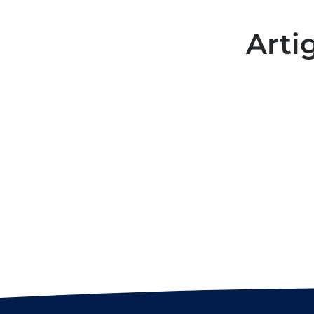
Arti
Colaboradores participam de
capacitação para inclusão no
esporte