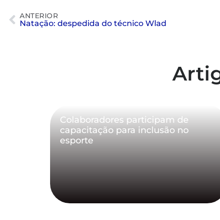
ANTERIOR
Natação: despedida do técnico Wlad
Arti
Colaboradores participam de
capacitação para inclusão no
esporte