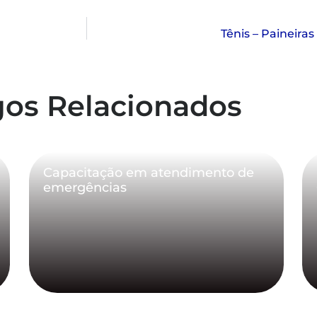
Tênis – Paineira
gos Relacionados
Capacitação em atendimento de
emergências