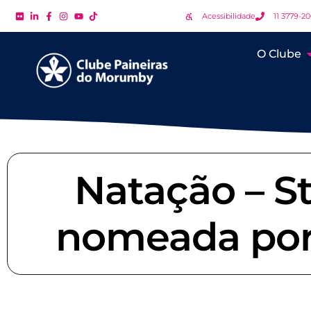
Acessibilidade
11 3779-2
O Clube
Natação – S
nomeada port