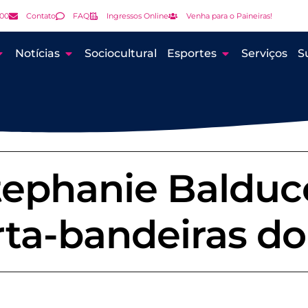
000
Contato
FAQ
Ingressos Online
Venha para o Paineiras!
Notícias
Sociocultural
Esportes
Serviços
S
tephanie Balducc
a-bandeiras do 