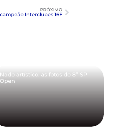
PRÓXIMO
s campeão Interclubes 16F
Nado artístico: as fotos do 8º SP
Open