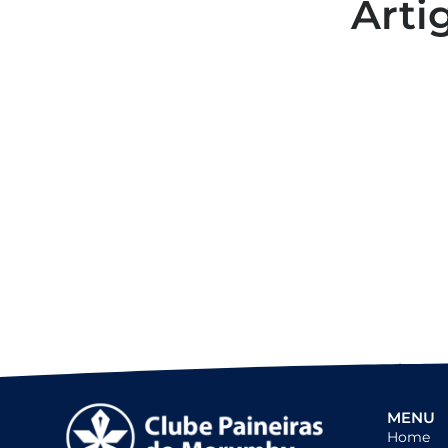
Arti
Colaboradores participam de
capacitação para inclusão no
esporte
MENU
Home