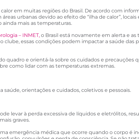
e calor em muitas regiões do Brasil. De acordo com info
 áreas urbanas devido ao efeito de “ilha de calor”, loca
do ainda mais as temperaturas.
rologia – INMET,
o Brasil está novamente em alerta e as
do clube, essas condições podem impactar a saúde das p
o quadro e orientá-la sobre os cuidados e precauções qu
bre como lidar com as temperaturas extremas.
 saúde, orientações e cuidados, coletivos e pessoais.
ode levar à perda excessiva de líquidos e eletrólitos, re
 mais graves.
é uma emergência médica que ocorre quando o corpo é in
onfusão, convulsões e perda de consciência. Se não tra