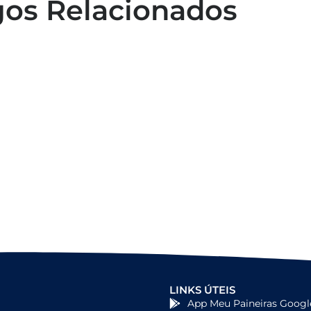
gos Relacionados
Capacitação em atendimento de
emergências
LINKS ÚTEIS
App Meu Paineiras Googl