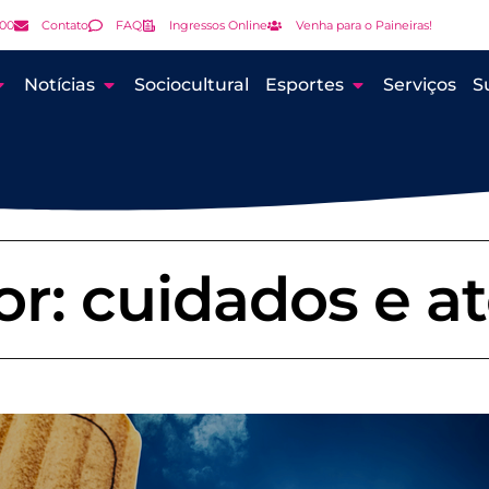
000
Contato
FAQ
Ingressos Online
Venha para o Paineiras!
Notícias
Sociocultural
Esportes
Serviços
S
or: cuidados e a