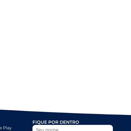
Nado artístico: as fotos do 8º SP
Open
FIQUE POR DENTRO
e Play