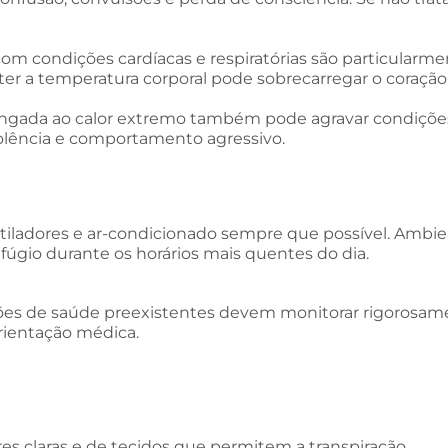
com condições cardíacas e respiratórias são particularm
nter a temperatura corporal pode sobrecarregar o coraçã
longada ao calor extremo também pode agravar condiçõ
iolência e comportamento agressivo.
entiladores e ar-condicionado sempre que possível. Amb
úgio durante os horários mais quentes do dia.
es de saúde preexistentes devem monitorar rigorosam
rientação médica.
ores claras e de tecidos que permitem a transpiração.